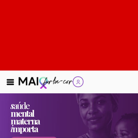
s
aúde
mental
materna
i
mporta