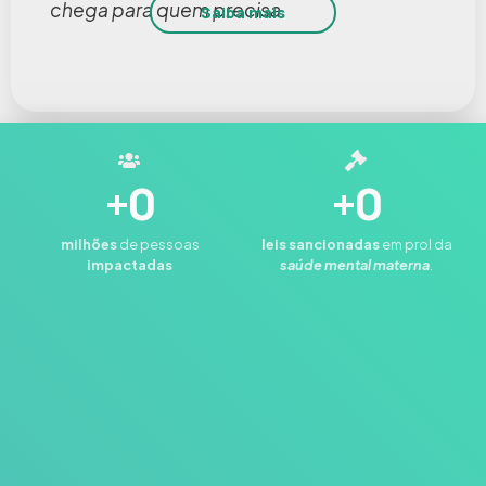
chega para quem precisa.
Saiba mais
+
0
+
0
milhões
de pessoas
leis
sancionadas
em prol da
impactadas
saúde mental materna
.