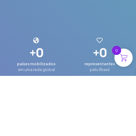
+
0
+
0
0
países mobilizados
representantes
em uma rede global
pelo Brasil