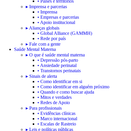
• Países e territórios
▸ Imprensa e parcerias
• Imprensa
• Empresas e parcerias
• Apoio institucional
▸ Alianças globais
• Global Alliance (GAMMH)
• Rede por país
▸ Fale com a gente
Saúde Mental Materna
▸ O que é saúde mental materna
• Depressão pós-parto
• Ansiedade perinatal
• Transtornos perinatais
▸ Sinais de alerta
• Como identificar em si
• Como identificar em alguém próximo
• Quando e como buscar ajuda
• Mitos e verdades
• Redes de Apoio
▸ Para profissionais
• Evidências clínicas
• Marco internacional
• Escalas de Rastreio
▸ Leis e políticas públicas