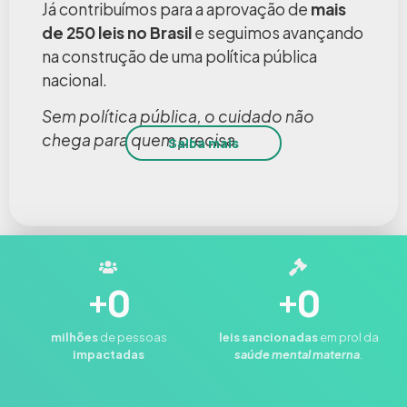
Já contribuímos para a aprovação de
mais
de 250 leis no Brasil
e seguimos avançando
na construção de uma política pública
nacional.
Sem política pública, o cuidado não
chega para quem precisa.
Saiba mais
+
0
+
0
milhões
de pessoas
leis
sancionadas
em prol da
impactadas
saúde mental materna
.