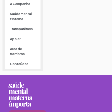
A Campanha
Saúde Mental
Materna
Transparência
Apoiar
Área de
membros
Conteúdos
s
aúde
mental
materna
i
mporta