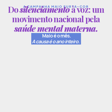
Do
silenciamento
à voz: um
A CAMPANHA MAIO FURTA-COR
movimento nacional pela
saúde mental materna.
Maio é o mês.
A causa é o ano inteiro.