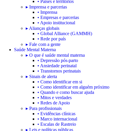
• Países e territórios
▸ Imprensa e parcerias
• Imprensa
• Empresas e parcerias
• Apoio institucional
▸ Alianças globais
• Global Alliance (GAMMH)
• Rede por país
▸ Fale com a gente
Saúde Mental Materna
▸ O que é saúde mental materna
• Depressão pós-parto
• Ansiedade perinatal
• Transtornos perinatais
▸ Sinais de alerta
• Como identificar em si
• Como identificar em alguém próximo
• Quando e como buscar ajuda
• Mitos e verdades
• Redes de Apoio
▸ Para profissionais
• Evidências clínicas
• Marco internacional
• Escalas de Rastreio
▸ Leis e políticas públicas