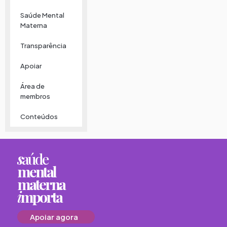
Saúde Mental
Materna
Transparência
Apoiar
Área de
membros
Conteúdos
s
aúde
mental
materna
i
mporta
Apoiar agora