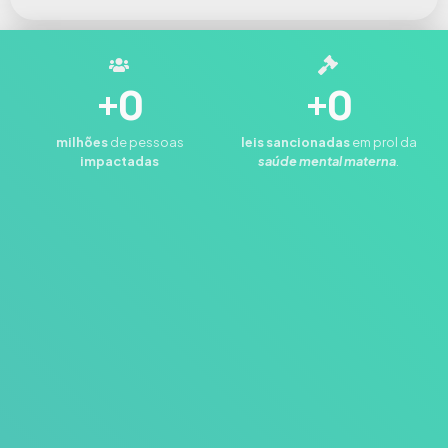
+
0
+
0
milhões
de pessoas
leis
sancionadas
em prol da
impactadas
saúde mental materna
.