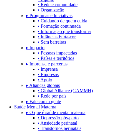
• Rede e comunidade
• Organização
▸ Programas e Iniciativas
• Cuidando de quem cuida
• Formação continuada
• Informação que transforma
• Infâncias Furta-cor
• Sem barreiras
▸ Impacto
• Pessoas impactadas
• Países e territórios
▸ Imprensa e parcerias
• Imprensa
• Empresas
• Apoio
▸ Alianças globais
• Global Alliance (GAMMH)
• Rede por país
▸ Fale com a gente
Saúde Mental Materna
▸ O que é saúde mental materna
• Depressão pós-parto
• Ansiedade perinatal
• Transtornos perinatais