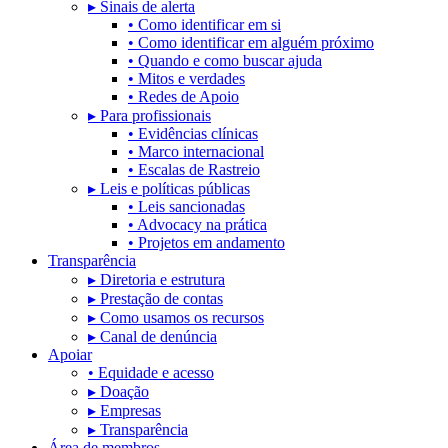
▸ Sinais de alerta
• Como identificar em si
• Como identificar em alguém próximo
• Quando e como buscar ajuda
• Mitos e verdades
• Redes de Apoio
▸ Para profissionais
• Evidências clínicas
• Marco internacional
• Escalas de Rastreio
▸ Leis e políticas públicas
• Leis sancionadas
• Advocacy na prática
• Projetos em andamento
Transparência
▸ Diretoria e estrutura
▸ Prestação de contas
▸ Como usamos os recursos
▸ Canal de denúncia
Apoiar
• Equidade e acesso
▸ Doação
▸ Empresas
▸ Transparência
Área de membros