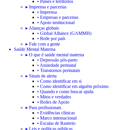
• Países e territórios
▸ Imprensa e parcerias
• Imprensa
• Empresas e parcerias
• Apoio institucional
▸ Alianças globais
• Global Alliance (GAMMH)
• Rede por país
▸ Fale com a gente
Saúde Mental Materna
▸ O que é saúde mental materna
• Depressão pós-parto
• Ansiedade perinatal
• Transtornos perinatais
▸ Sinais de alerta
• Como identificar em si
• Como identificar em alguém próximo
• Quando e como buscar ajuda
• Mitos e verdades
• Redes de Apoio
▸ Para profissionais
• Evidências clínicas
• Marco internacional
• Escalas de Rastreio
▸ Leis e políticas públicas