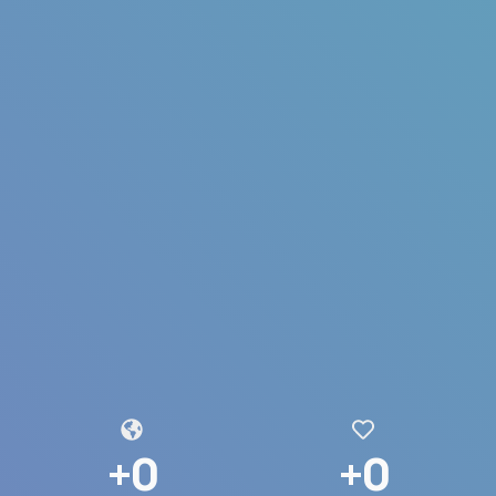
+
0
+
0