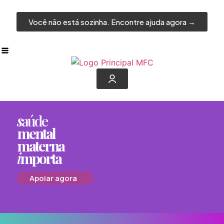
Você não está sozinha. Encontre ajuda agora →
s
aúde
mental
materna
i
mporta
Apoiar agora