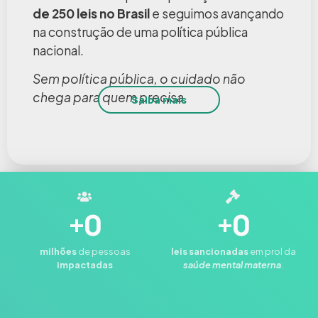
de 250 leis no Brasil
e seguimos avançando
na construção de uma política pública
nacional.
Sem política pública, o cuidado não
chega para quem precisa.
Saiba mais
+
0
+
0
milhões
de pessoas
leis
sancionadas
em prol da
impactadas
saúde mental materna
.