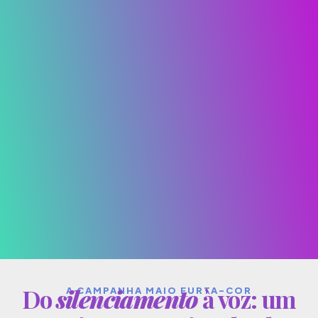
Do
silenciamento
à voz: um
A CAMPANHA MAIO FURTA-COR