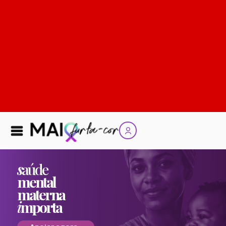
s
aúde
mental
materna
i
mporta