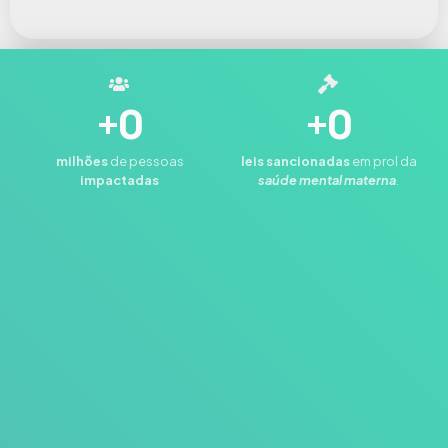
+
0
+
0
milhões
de pessoas
leis
sancionadas
em prol da
impactadas
saúde mental materna
.