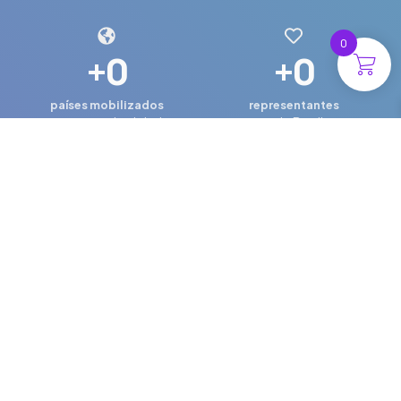
0
+
0
+
0
países mobilizados
representantes
em uma rede global
pelo Brasil