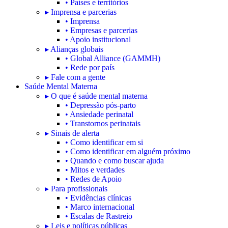
• Países e territórios
▸ Imprensa e parcerias
• Imprensa
• Empresas e parcerias
• Apoio institucional
▸ Alianças globais
• Global Alliance (GAMMH)
• Rede por país
▸ Fale com a gente
Saúde Mental Materna
▸ O que é saúde mental materna
• Depressão pós-parto
• Ansiedade perinatal
• Transtornos perinatais
▸ Sinais de alerta
• Como identificar em si
• Como identificar em alguém próximo
• Quando e como buscar ajuda
• Mitos e verdades
• Redes de Apoio
▸ Para profissionais
• Evidências clínicas
• Marco internacional
• Escalas de Rastreio
▸ Leis e políticas públicas