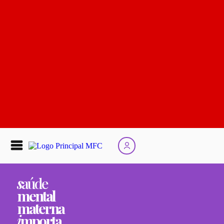
s
aúde
mental
materna
i
mporta