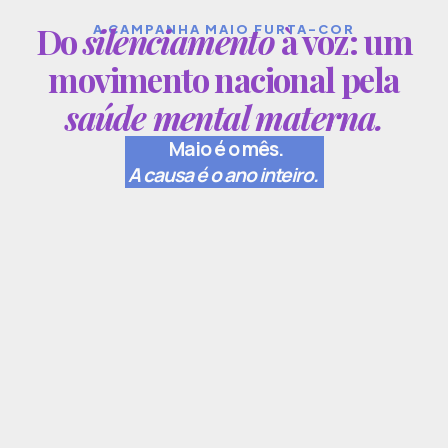
Do
silenciamento
à voz: um
A CAMPANHA MAIO FURTA-COR
movimento nacional pela
saúde mental materna.
Maio é o mês.
A causa é o ano inteiro.