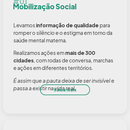
#01
Mobilização Social
Levamos
informação de qualidade
para
romper o silêncio e o estigma em torno da
saúde mental materna.
Realizamos ações em
mais de 300
cidades
, com rodas de conversa, marchas
e ações em diferentes territórios.
É assim que a pauta deixa de ser invisível e
passa a existir na vida real.
Saiba mais