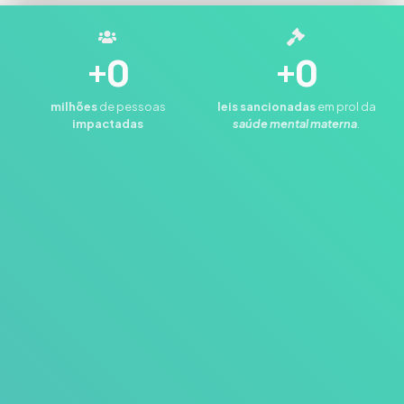
+
0
+
0
milhões
de pessoas
leis
sancionadas
em prol da
impactadas
saúde mental materna
.