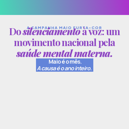
Do
silenciamento
à voz: um
A CAMPANHA MAIO FURTA-COR
movimento nacional pela
saúde mental materna.
Maio é o mês.
A causa é o ano inteiro.