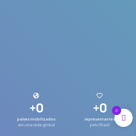
+
0
+
0
0
países mobilizados
representantes
em uma rede global
pelo Brasil