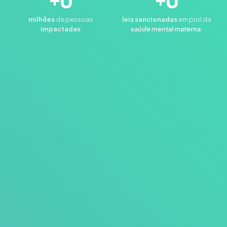
+
0
+
0
milhões
de pessoas
leis
sancionadas
em prol da
impactadas
saúde mental materna
.