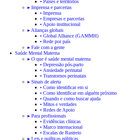
• Países e territórios
▸ Imprensa e parcerias
• Imprensa
• Empresas e parcerias
• Apoio institucional
▸ Alianças globais
• Global Alliance (GAMMH)
• Rede por país
▸ Fale com a gente
Saúde Mental Materna
▸ O que é saúde mental materna
• Depressão pós-parto
• Ansiedade perinatal
• Transtornos perinatais
▸ Sinais de alerta
• Como identificar em si
• Como identificar em alguém próximo
• Quando e como buscar ajuda
• Mitos e verdades
• Redes de Apoio
▸ Para profissionais
• Evidências clínicas
• Marco internacional
• Escalas de Rastreio
▸ Leis e políticas públicas