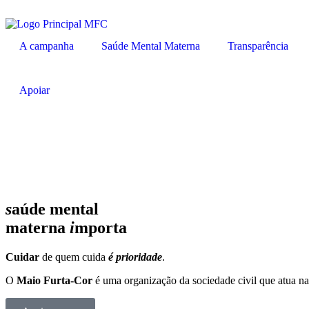
A campanha
Saúde Mental Materna
Transparência
Apoiar
s
aúde
mental
materna
i
mporta
Cuidar
de quem cuida
é prioridade
.
O
Maio Furta-Cor
é uma organização da sociedade civil que atua n