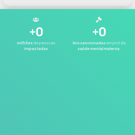
+
0
+
0
milhões
de pessoas
leis
sancionadas
em prol da
impactadas
saúde mental materna
.