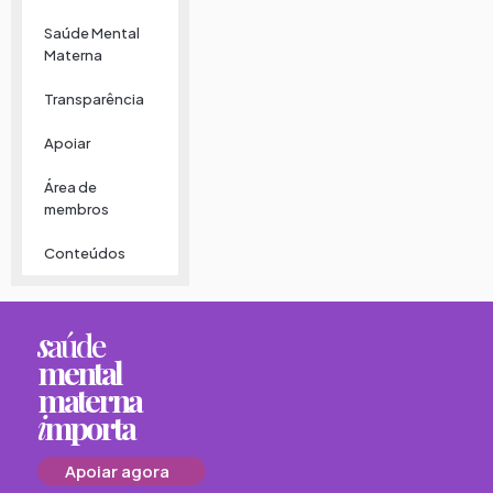
Saúde Mental
Materna
Transparência
Apoiar
Área de
membros
Conteúdos
s
aúde
mental
materna
i
mporta
Apoiar agora