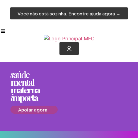
Você não está sozinha. Encontre ajuda agora →
s
aúde
mental
materna
i
mporta
Apoiar agora