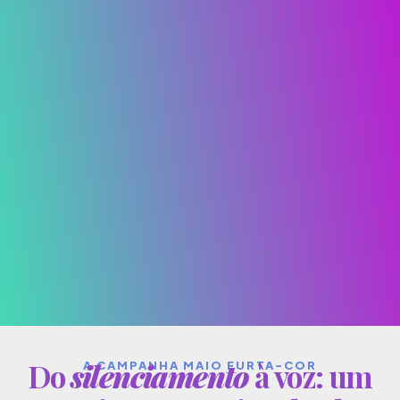
Do
silenciamento
à voz: um
A CAMPANHA MAIO FURTA-COR