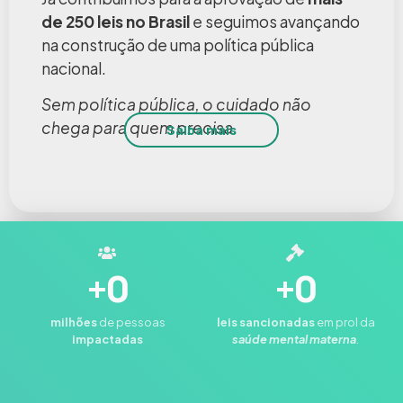
de 250 leis no Brasil
e seguimos avançando
na construção de uma política pública
nacional.
Sem política pública, o cuidado não
chega para quem precisa.
Saiba mais
+
0
+
0
milhões
de pessoas
leis
sancionadas
em prol da
impactadas
saúde mental materna
.