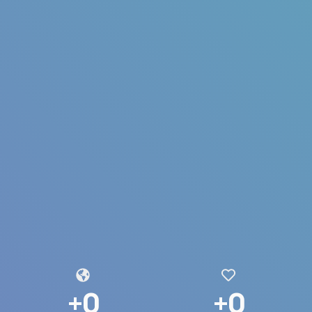
+
0
+
0