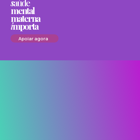
s
aúde
mental
materna
i
mporta
Apoiar agora