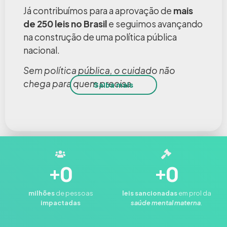
Já contribuímos para a aprovação de
mais
de 250 leis no Brasil
e seguimos avançando
na construção de uma política pública
nacional.
Sem política pública, o cuidado não
chega para quem precisa.
Saiba mais
+
0
+
0
milhões
de pessoas
leis
sancionadas
em prol da
impactadas
saúde mental materna
.