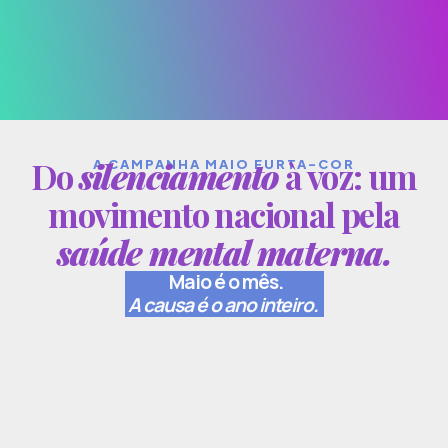
Do
silenciamento
à voz: um
A CAMPANHA MAIO FURTA-COR
movimento nacional pela
saúde mental materna.
Maio é o mês.
A causa é o ano inteiro.