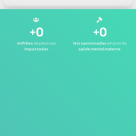
+
0
+
0
milhões
de pessoas
leis
sancionadas
em prol da
impactadas
saúde mental materna
.