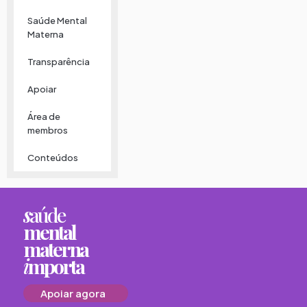
Saúde Mental
Materna
Transparência
Apoiar
Área de
membros
Conteúdos
s
aúde
mental
materna
i
mporta
Apoiar agora