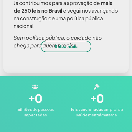
Já contribuímos para a aprovação de
mais
de 250 leis no Brasil
e seguimos avançando
na construção de uma política pública
nacional.
Sem política pública, o cuidado não
chega para quem precisa.
Saiba mais
+
0
+
0
milhões
de pessoas
leis
sancionadas
em prol da
impactadas
saúde mental materna
.