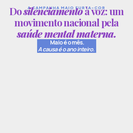
Do
silenciamento
à voz: um
A CAMPANHA MAIO FURTA-COR
movimento nacional pela
saúde mental materna.
Maio é o mês.
A causa é o ano inteiro.