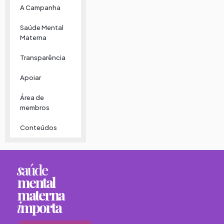
A Campanha
Saúde Mental
Materna
Transparência
Apoiar
Área de
membros
Conteúdos
s
aúde
mental
materna
i
mporta