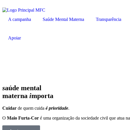
A campanha
Saúde Mental Materna
Transparência
Apoiar
s
aúde
mental
materna
i
mporta
Cuidar
de quem cuida
é prioridade
.
O
Maio Furta-Cor
é uma organização da sociedade civil que atua n