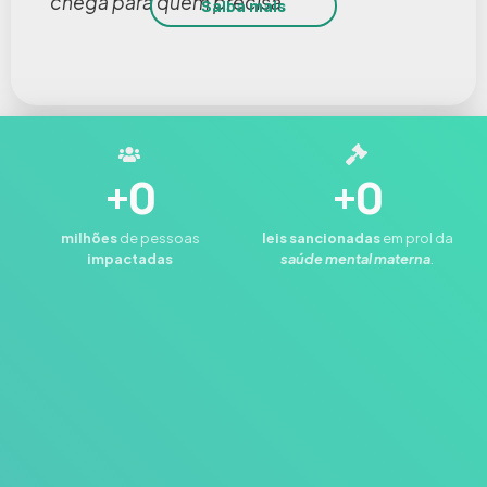
chega para quem precisa.
Saiba mais
+
0
+
0
milhões
de pessoas
leis
sancionadas
em prol da
impactadas
saúde mental materna
.