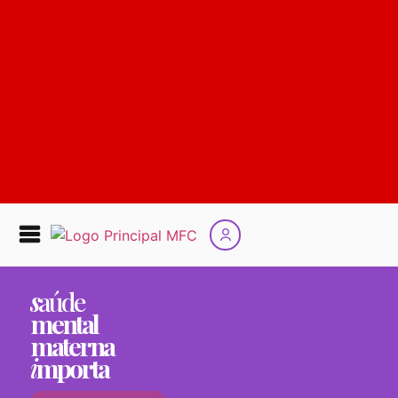
s
aúde
mental
materna
i
mporta