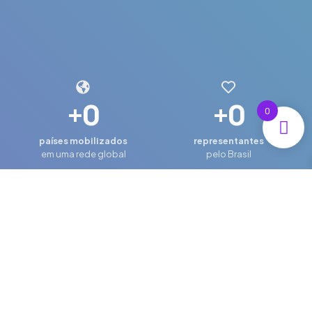
+
0
+
0
0
países mobilizados
representantes
em uma rede global
pelo Brasil