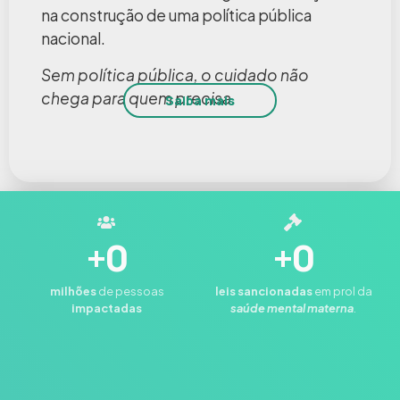
na construção de uma política pública
nacional.
Sem política pública, o cuidado não
chega para quem precisa.
Saiba mais
+
0
+
0
milhões
de pessoas
leis
sancionadas
em prol da
impactadas
saúde mental materna
.