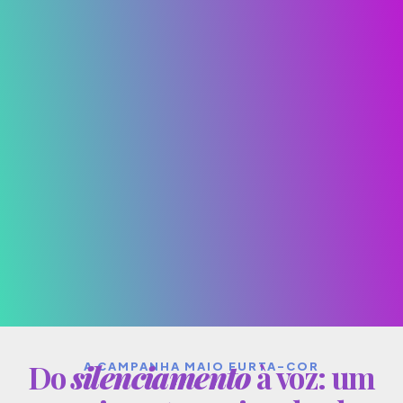
Do
silenciamento
à voz: um
A CAMPANHA MAIO FURTA-COR