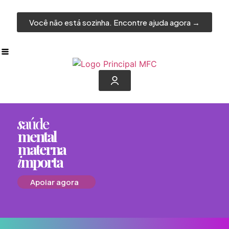
Você não está sozinha. Encontre ajuda agora →
s
aúde
mental
materna
i
mporta
Apoiar agora