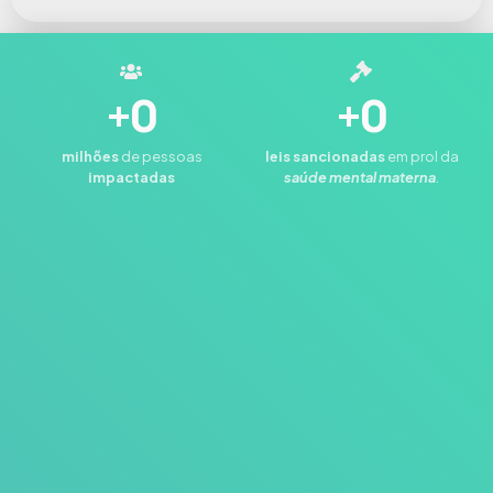
+
0
+
0
milhões
de pessoas
leis
sancionadas
em prol da
impactadas
saúde mental materna
.