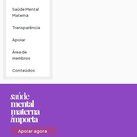
Saúde Mental
Materna
Transparência
Apoiar
Área de
membros
Conteúdos
s
aúde
mental
materna
i
mporta
Apoiar agora