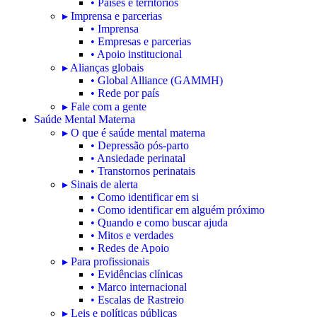
• Países e territórios
▸ Imprensa e parcerias
• Imprensa
• Empresas e parcerias
• Apoio institucional
▸ Alianças globais
• Global Alliance (GAMMH)
• Rede por país
▸ Fale com a gente
Saúde Mental Materna
▸ O que é saúde mental materna
• Depressão pós-parto
• Ansiedade perinatal
• Transtornos perinatais
▸ Sinais de alerta
• Como identificar em si
• Como identificar em alguém próximo
• Quando e como buscar ajuda
• Mitos e verdades
• Redes de Apoio
▸ Para profissionais
• Evidências clínicas
• Marco internacional
• Escalas de Rastreio
▸ Leis e políticas públicas